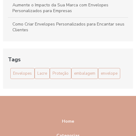
Aumente o Impacto da Sua Marca com Envelopes
Personalizados para Empresas
Como Criar Envelopes Personalizados para Encantar seus
Clientes
Como Criar Seu Envelope Personalizado A4 para
Impressionar Clientes
Tags
Como criar um Envelope bolha personalizado para sua
marca
Envelopes
Lacre
Proteção
embalagem
envelope
Como criar um envelope personalizado A4 para seus
projetos
Como Escolher o Envelope com Lacre de Segurança Ideal
para Suas Necessidades
Como escolher o Envelope com Lacre ideal para suas
Home
necessidades
Categorias