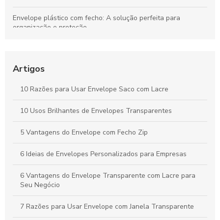
Envelope plástico com fecho: A solução perfeita para
organização e proteção
Envelope para sangria é essencial para organizar e proteger
suas finanças. Descubra como escolher o melhor para suas
necessidades.
Artigos
Envelope com fecho zip: A solução prática para
10 Razões para Usar Envelope Saco com Lacre
armazenamento seguro
10 Usos Brilhantes de Envelopes Transparentes
Como escolher o melhor Envelope flexível com lacre de
segurança
5 Vantagens do Envelope com Fecho Zip
6 Ideias de Envelopes Personalizados para Empresas
6 Vantagens do Envelope Transparente com Lacre para
Seu Negócio
7 Razões para Usar Envelope com Janela Transparente