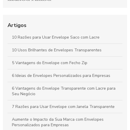
organização e proteção
Envelope para sangria é essencial para organizar e proteger
suas finanças. Descubra como escolher o melhor para suas
necessidades.
Artigos
Envelope com fecho zip: A solução prática para
10 Razões para Usar Envelope Saco com Lacre
armazenamento seguro
10 Usos Brilhantes de Envelopes Transparentes
Como escolher o melhor Envelope flexível com lacre de
segurança
5 Vantagens do Envelope com Fecho Zip
6 Ideias de Envelopes Personalizados para Empresas
6 Vantagens do Envelope Transparente com Lacre para
Seu Negócio
7 Razões para Usar Envelope com Janela Transparente
Aumente o Impacto da Sua Marca com Envelopes
Personalizados para Empresas