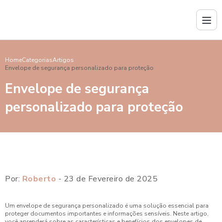
Home
Categorias
Artigos
Envelope de segurança personalizado para proteção
Envelope de segurança
personalizado para proteção
Por:
Roberto
- 23 de Fevereiro de 2025
Um envelope de segurança personalizado é uma solução essencial para
proteger documentos importantes e informações sensíveis. Neste artigo,
você aprenderá sobre as características e benefícios dos envelopes de