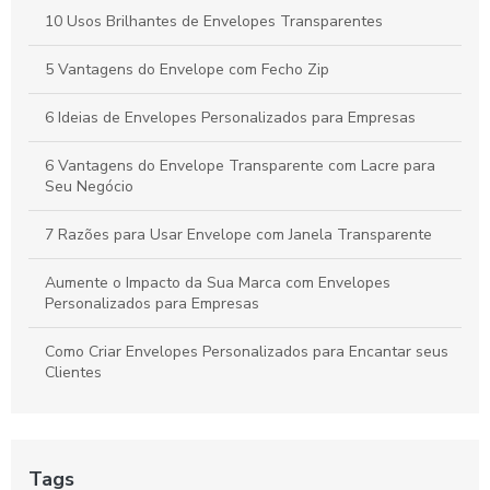
10 Usos Brilhantes de Envelopes Transparentes
Como escolher o melhor Envelope flexível com lacre de
segurança
5 Vantagens do Envelope com Fecho Zip
6 Ideias de Envelopes Personalizados para Empresas
6 Vantagens do Envelope Transparente com Lacre para
Seu Negócio
7 Razões para Usar Envelope com Janela Transparente
Aumente o Impacto da Sua Marca com Envelopes
Personalizados para Empresas
Como Criar Envelopes Personalizados para Encantar seus
Clientes
Como Criar Seu Envelope Personalizado A4 para
Impressionar Clientes
Tags
Como criar um Envelope bolha personalizado para sua