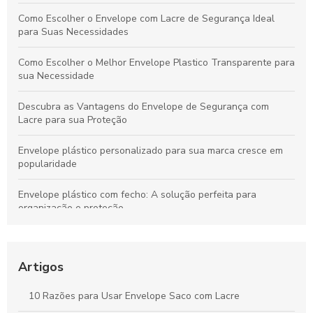
Como Escolher o Envelope com Lacre de Segurança Ideal
para Suas Necessidades
Como Escolher o Melhor Envelope Plastico Transparente para
sua Necessidade
Descubra as Vantagens do Envelope de Segurança com
Lacre para sua Proteção
Envelope plástico personalizado para sua marca cresce em
popularidade
Envelope plástico com fecho: A solução perfeita para
organização e proteção
Envelope para sangria é essencial para organizar e proteger
suas finanças. Descubra como escolher o melhor para suas
necessidades.
Artigos
Envelope com fecho zip: A solução prática para
10 Razões para Usar Envelope Saco com Lacre
armazenamento seguro