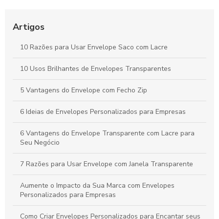
Envelope para sangria é essencial para organizar e proteger
suas finanças. Descubra como escolher o melhor para suas
necessidades.
Artigos
Envelope com fecho zip: A solução prática para
10 Razões para Usar Envelope Saco com Lacre
armazenamento seguro
10 Usos Brilhantes de Envelopes Transparentes
Como escolher o melhor Envelope flexível com lacre de
segurança
5 Vantagens do Envelope com Fecho Zip
6 Ideias de Envelopes Personalizados para Empresas
6 Vantagens do Envelope Transparente com Lacre para
Seu Negócio
7 Razões para Usar Envelope com Janela Transparente
Aumente o Impacto da Sua Marca com Envelopes
Personalizados para Empresas
Como Criar Envelopes Personalizados para Encantar seus