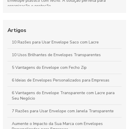
Envelope plástico com fecho: A solução perfeita para
organização e proteção
Envelope para sangria é essencial para organizar e proteger
suas finanças. Descubra como escolher o melhor para suas
necessidades.
Artigos
Envelope com fecho zip: A solução prática para
10 Razões para Usar Envelope Saco com Lacre
armazenamento seguro
10 Usos Brilhantes de Envelopes Transparentes
Como escolher o melhor Envelope flexível com lacre de
segurança
5 Vantagens do Envelope com Fecho Zip
6 Ideias de Envelopes Personalizados para Empresas
6 Vantagens do Envelope Transparente com Lacre para
Seu Negócio
7 Razões para Usar Envelope com Janela Transparente
Aumente o Impacto da Sua Marca com Envelopes