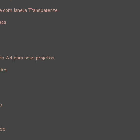
e com Janela Transparente
sas
do A4 para seus projetos
ades
as
cio