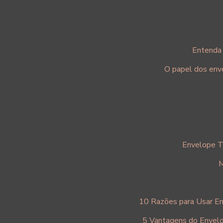
Entenda 
O papel dos env
Envelope T
M
10 Razões para Usar E
5 Vantagens do Envel