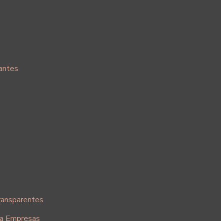
antes
s
ransparentes
ra Empresas