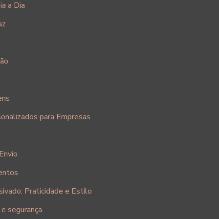
a a Dia
az
ção
ens
sonalizados para Empresas
Envio
entos
vado: Praticidade e Estilo
 e segurança.