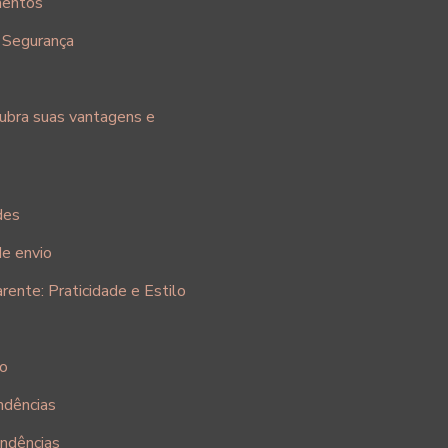
mentos
e Segurança
cubra suas vantagens e
des
de envio
ente: Praticidade e Estilo
ão
ndências
ondências