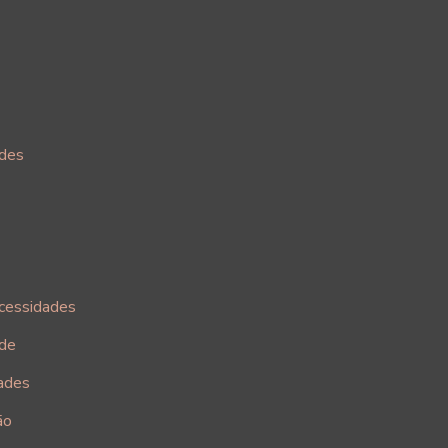
ades
cessidades
ade
ades
ão