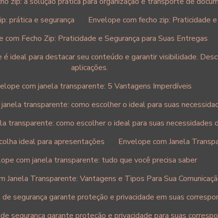
o zip: a solução prática para organização e transporte de docu
p: prática e segurança
Envelope com fecho zip: Praticidade 
 com Fecho Zip: Praticidade e Segurança para Suas Entregas
é ideal para destacar seu conteúdo e garantir visibilidade. Des
aplicações.
elope com janela transparente: 5 Vantagens Imperdíveis
janela transparente: como escolher o ideal para suas necessida
a transparente: como escolher o ideal para suas necessidades 
colha ideal para apresentações
Envelope com Janela Transpar
ope com janela transparente: tudo que você precisa saber
m Janela Transparente: Vantagens e Tipos Para Sua Comunicaç
 de segurança garante proteção e privacidade em suas correspo
de segurança garante proteção e privacidade para suas corresp